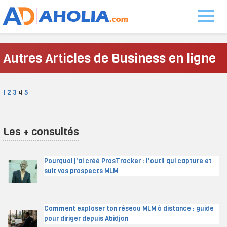
Autres Articles de Business en ligne
1
2
3
4
5
Les + consultés
Pourquoi j'ai créé ProsTracker : l'outil qui capture et
suit vos prospects MLM
Comment exploser ton réseau MLM à distance : guide
pour diriger depuis Abidjan