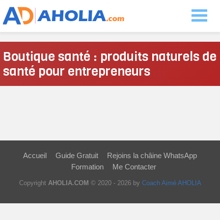
Boutique santé : produits naturels de
santé pour entrepreneurs
Accueil
Guide Gratuit
Rejoins la châine WhatsApp
Formation
Me Contacter
Copyright
AHOLIA.COM
© 2020 - 2026 by
Coach Aimé AHOLIA