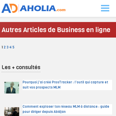
Autres Articles de Business en ligne
1
2
3
4
5
Les + consultés
Pourquoi j'ai créé ProsTracker : l'outil qui capture et
suit vos prospects MLM
Comment exploser ton réseau MLM à distance : guide
pour diriger depuis Abidjan